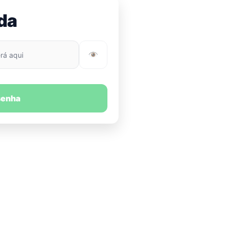
da
rá aqui
senha