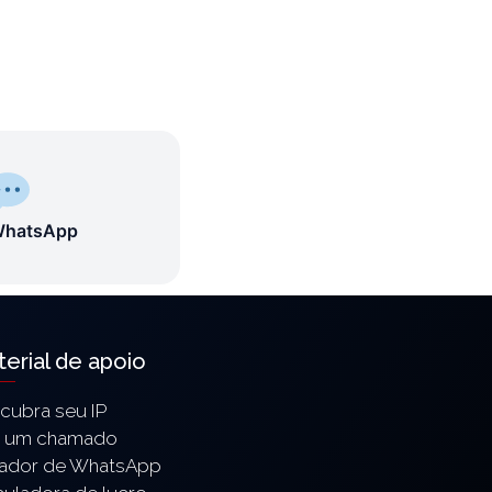
WhatsApp
erial de apoio
cubra seu IP
i um chamado
ador de WhatsApp