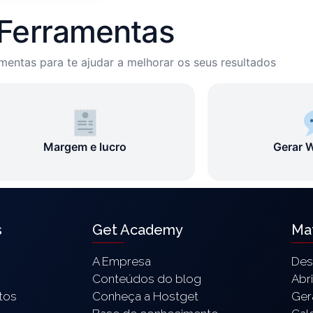
Ferramentas
mentas para te ajudar a melhorar os seus resultados
Margem e lucro
Gerar 
s
Get Academy
Mat
A Empresa
Des
Conteúdos do blog
Abr
tos
Conheça a Hostget
Ger