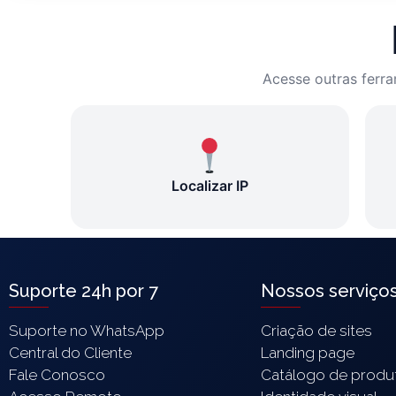
Acesse outras ferra
Localizar IP
Suporte 24h por 7
Nossos serviço
Suporte no WhatsApp
Criação de sites
Central do Cliente
Landing page
Fale Conosco
Catálogo de produ